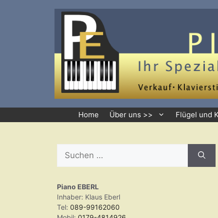
Zum
Inhalt
springen
Home
Über uns >>
Flügel und 
Suchen
nach:
Piano EBERL
Inhaber: Klaus Eberl
Tel:
089-99162060
Mobil:
0179-4814926