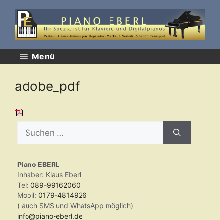
Zum
Inhalt
springen
Menü
adobe_pdf
Suchen
nach:
Piano EBERL
Inhaber: Klaus Eberl
Tel:
089-99162060
Mobil:
0179-4814926
( auch SMS und WhatsApp möglich)
info@piano-eberl.de