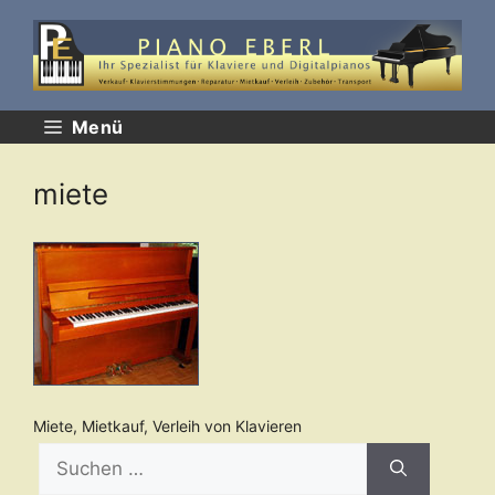
Zum
Inhalt
springen
Menü
miete
Miete, Mietkauf, Verleih von Klavieren
Suchen
nach: