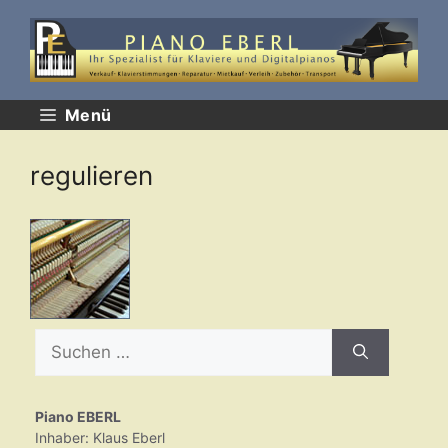
Zum
Inhalt
springen
Menü
regulieren
Suchen
nach:
Piano EBERL
Inhaber: Klaus Eberl