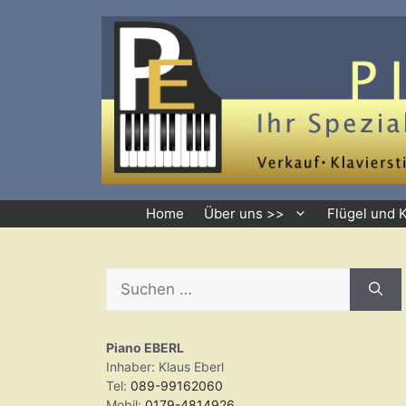
Zum
Inhalt
springen
Home
Über uns >>
Flügel und 
Suchen
nach:
Piano EBERL
Inhaber: Klaus Eberl
Tel:
089-99162060
Mobil:
0179-4814926