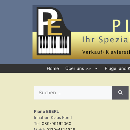
Zum
Inhalt
springen
Home
Über uns >>
Flügel und 
Suchen
nach:
Piano EBERL
Inhaber: Klaus Eberl
Tel:
089-99162060
Mobil:
0179-4814926